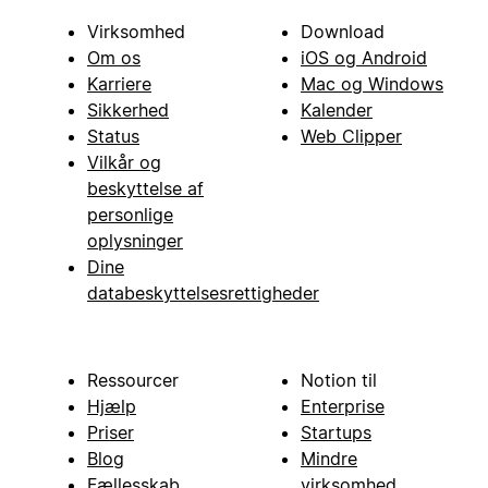
Virksomhed
Download
Om os
iOS og Android
Karriere
Mac og Windows
Sikkerhed
Kalender
Status
Web Clipper
Vilkår og
beskyttelse af
personlige
oplysninger
Dine
databeskyttelsesrettigheder
Ressourcer
Notion til
Hjælp
Enterprise
Priser
Startups
Blog
Mindre
Fællesskab
virksomhed