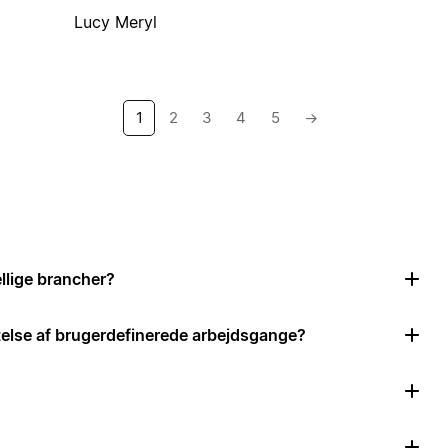
Lucy Meryl
1
2
3
4
5
→
llige brancher?
ttelse af brugerdefinerede arbejdsgange?