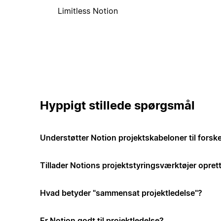
Limitless Notion
Hyppigt stillede spørgsmål
Understøtter Notion projektskabeloner til forske
Tillader Notions projektstyringsværktøjer opre
Hvad betyder "sammensat projektledelse"?
Er Notion godt til projektledelse?