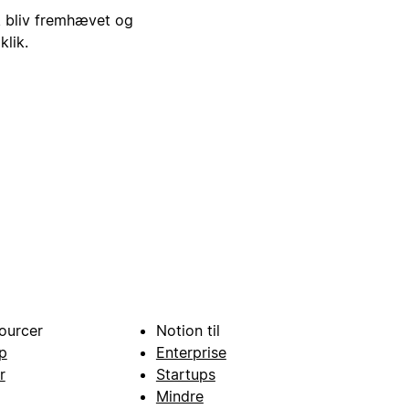
i, bliv fremhævet og
klik.
ourcer
Notion til
p
Enterprise
r
Startups
Mindre