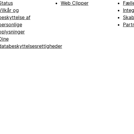
Status
Web Clipper
Fæll
Vilkår og
Inte
beskyttelse af
Skab
personlige
Part
oplysninger
Dine
databeskyttelsesrettigheder