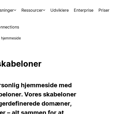
sninger
Ressourcer
Udviklere
Enterprise
Priser
nnections
g hjemmeside
skabeloner
ersonlig hjemmeside med
beloner. Vores skabeloner
ugerdefinerede domæner,
r – alt sammen for at