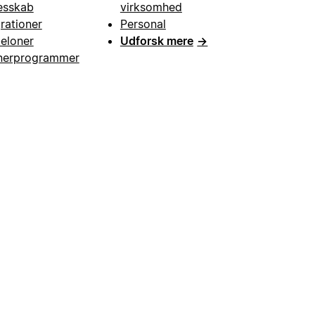
esskab
virksomhed
grationer
Personal
eloner
Udforsk mere
→
nerprogrammer