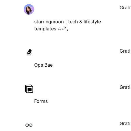
Grati
starringmoon | tech & lifestyle
templates ✩⋆⁺₊
Grati
Ops Bae
Grati
Forms
Grati