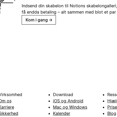
Indsend din skabelon til Notions skabelongaller
få endda betaling – alt sammen med blot et par 
Kom i gang
→
Virksomhed
Download
Ress
Om os
iOS og Android
Hjæl
Karriere
Mac og Windows
Prise
Sikkerhed
Kalender
Blog