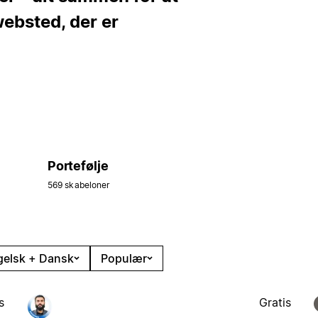
ebsted, der er
Portefølje
569 skabeloner
gelsk + Dansk
Populær
s
Gratis