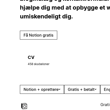
hjælpe dig med at opbygge et w
umiskendeligt dig.
Få Notion gratis
CV
458 skabeloner
Notion + oprettere
Gratis + betalt
En
Grati