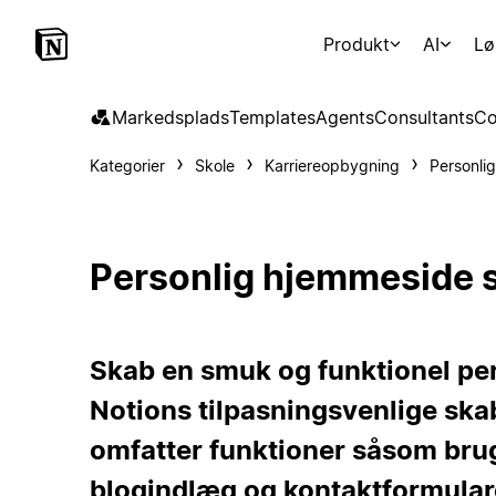
Produkt
AI
Lø
Markedsplads
Templates
Agents
Consultants
Co
Kategorier
Skole
Karriereopbygning
Personli
Personlig hjemmeside 
Skab en smuk og funktionel p
Notions tilpasningsvenlige ska
omfatter funktioner såsom br
blogindlæg og kontaktformulare