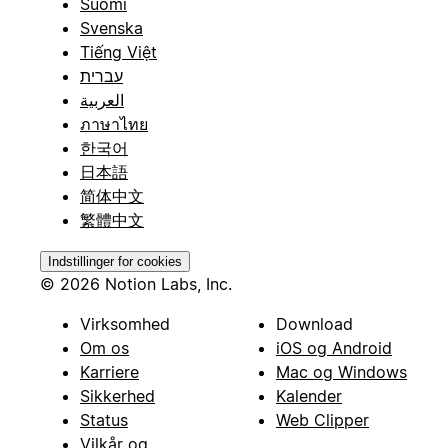
Suomi
Svenska
Tiếng Việt
עברית
العربية
ภาษาไทย
한국어
日本語
简体中文
繁體中文
Indstillinger for cookies
© 2026 Notion Labs, Inc.
Virksomhed
Download
Om os
iOS og Android
Karriere
Mac og Windows
Sikkerhed
Kalender
Status
Web Clipper
Vilkår og