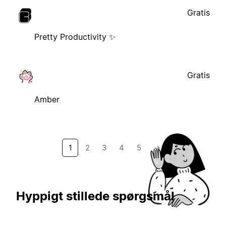
Gratis
Pretty Productivity ✨
Gratis
Amber
1
2
3
4
5
→
Hyppigt stillede spørgsmål