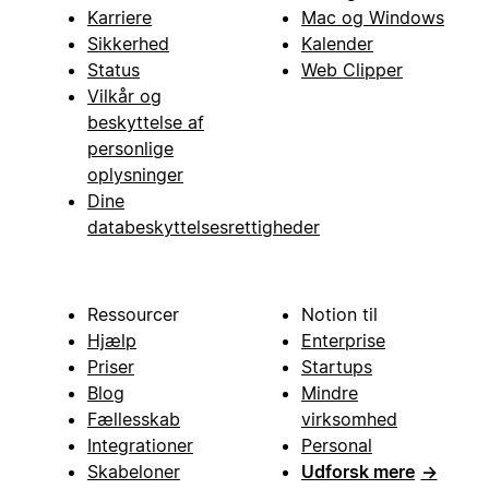
Karriere
Mac og Windows
Sikkerhed
Kalender
Status
Web Clipper
Vilkår og
beskyttelse af
personlige
oplysninger
Dine
databeskyttelsesrettigheder
Ressourcer
Notion til
Hjælp
Enterprise
Priser
Startups
Blog
Mindre
Fællesskab
virksomhed
Integrationer
Personal
Skabeloner
Udforsk mere
→