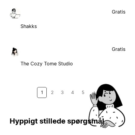
Gratis
Shakks
Gratis
The Cozy Tome Studio
1
2
3
4
5
→
Hyppigt stillede spørgsmål