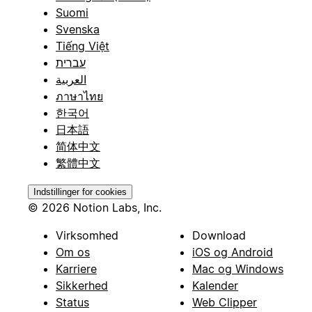
Suomi
Svenska
Tiếng Việt
עברית
العربية
ภาษาไทย
한국어
日本語
简体中文
繁體中文
Indstillinger for cookies
© 2026 Notion Labs, Inc.
Virksomhed
Download
Om os
iOS og Android
Karriere
Mac og Windows
Sikkerhed
Kalender
Status
Web Clipper