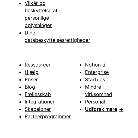
Vilkår og
beskyttelse af
personlige
oplysninger
Dine
databeskyttelsesrettigheder
Ressourcer
Notion til
Hjælp
Enterprise
Priser
Startups
Blog
Mindre
Fællesskab
virksomhed
Integrationer
Personal
Skabeloner
Udforsk mere
→
Partnerprogrammer