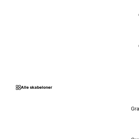
Alle skabeloner
Gra