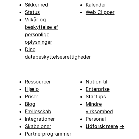
Sikkerhed
Kalender
Status
Web Clipper
Vilkår og
beskyttelse af
personlige
oplysninger
Dine
databeskyttelsesrettigheder
Ressourcer
Notion til
Hjælp
Enterprise
Priser
Startups
Blog
Mindre
Fællesskab
virksomhed
Integrationer
Personal
Skabeloner
Udforsk mere
→
Partnerprogrammer