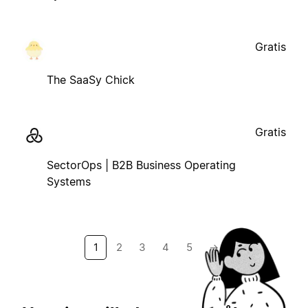
Gratis
The SaaSy Chick
Gratis
SectorOps | B2B Business Operating
Systems
1
2
3
4
5
→