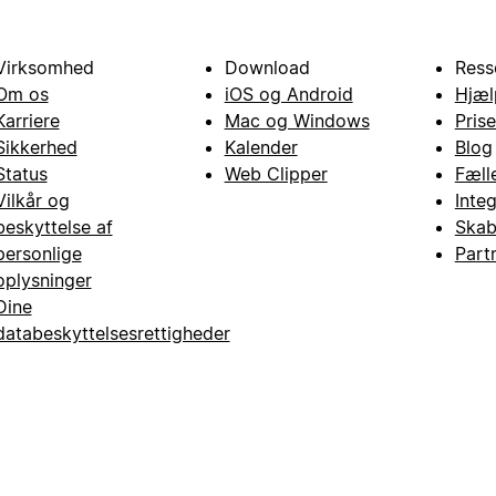
Virksomhed
Download
Ress
Om os
iOS og Android
Hjæl
Karriere
Mac og Windows
Prise
Sikkerhed
Kalender
Blog
Status
Web Clipper
Fæll
Vilkår og
Inte
beskyttelse af
Skab
personlige
Part
oplysninger
Dine
databeskyttelsesrettigheder