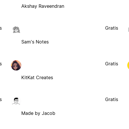
Akshay Raveendran
s
Gratis
Sam's Notes
s
Gratis
KitKat Creates
s
Gratis
Made by Jacob