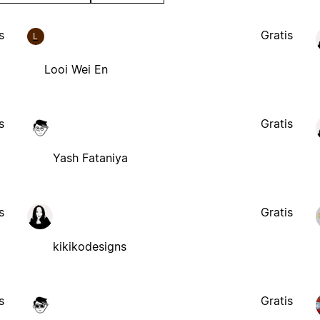
s
Gratis
L
Looi Wei En
s
Gratis
Yash Fataniya
s
Gratis
kikikodesigns
s
Gratis