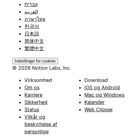
עברית
العربية
ภาษาไทย
한국어
日本語
简体中文
繁體中文
Indstillinger for cookies
© 2026 Notion Labs, Inc.
Virksomhed
Download
Om os
iOS og Android
Karriere
Mac og Windows
Sikkerhed
Kalender
Status
Web Clipper
Vilkår og
beskyttelse af
personlige