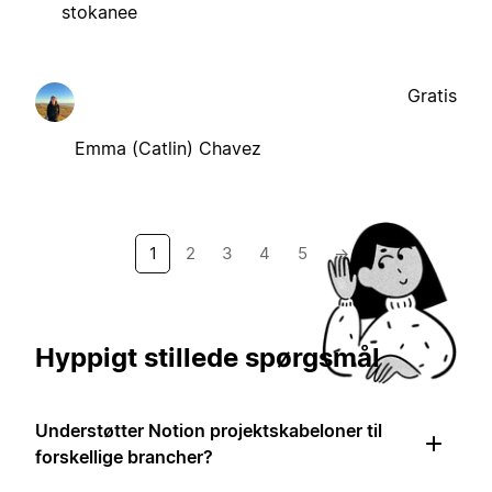
stokanee
Gratis
Emma (Catlin) Chavez
1
2
3
4
5
→
Hyppigt stillede spørgsmål
Understøtter Notion projektskabeloner til
forskellige brancher?