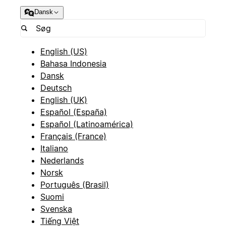
Dansk
English (US)
Bahasa Indonesia
Dansk
Deutsch
English (UK)
Español (España)
Español (Latinoamérica)
Français (France)
Italiano
Nederlands
Norsk
Português (Brasil)
Suomi
Svenska
Tiếng Việt