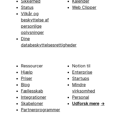
Sikkerhed
Kalender
Status
Web Clipper
Vilkår og
beskyttelse af
personlige
oplysninger
Dine
databeskyttelsesrettigheder
Ressourcer
Notion til
Hjælp
Enterprise
Priser
Startups
Blog
Mindre
Fællesskab
virksomhed
Integrationer
Personal
Skabeloner
Udforsk mere
→
Partnerprogrammer