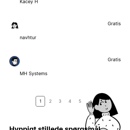
Kacey H
Gratis
navhtur
Gratis
MH Systems
1
2
3
4
5
→
Hyppigt stillede spørgsmål