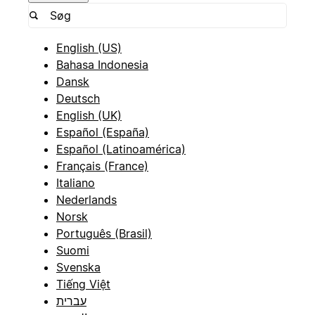
English (US)
Bahasa Indonesia
Dansk
Deutsch
English (UK)
Español (España)
Español (Latinoamérica)
Français (France)
Italiano
Nederlands
Norsk
Português (Brasil)
Suomi
Svenska
Tiếng Việt
עברית