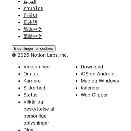
العربية
ภาษาไทย
한국어
日本語
简体中文
繁體中文
Indstillinger for cookies
© 2026 Notion Labs, Inc.
Virksomhed
Download
Om os
iOS og Android
Karriere
Mac og Windows
Sikkerhed
Kalender
Status
Web Clipper
Vilkår og
beskyttelse af
personlige
oplysninger
Dine