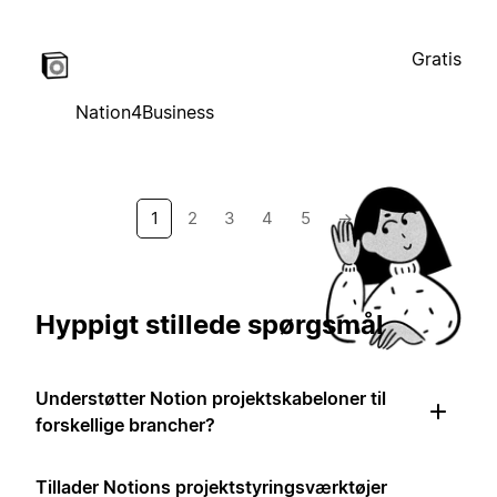
Gratis
Nation4Business
1
2
3
4
5
→
Hyppigt stillede spørgsmål
Understøtter Notion projektskabeloner til
forskellige brancher?
Tillader Notions projektstyringsværktøjer