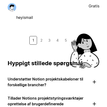
Gratis
heyismail
1
2
3
4
5
→
Hyppigt stillede spørgsmål
Understøtter Notion projektskabeloner til
forskellige brancher?
Tillader Notions projektstyringsværktøjer
oprettelse af brugerdefinerede