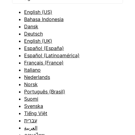
English (US)
Bahasa Indonesia
Dansk
Deutsch
English (UK)
Español (España)
Español (Latinoamérica)
Français (France)
Italiano
Nederlands
Norsk
Português (Brasil)
Suomi
Svenska
Tiếng Việt
עברית
العربية
ภาษาไทย