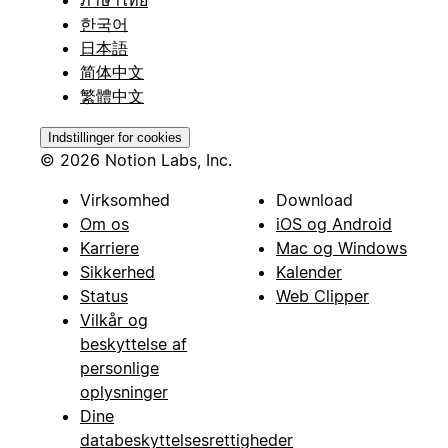
한국어
日本語
简体中文
繁體中文
Indstillinger for cookies
© 2026 Notion Labs, Inc.
Virksomhed
Download
Om os
iOS og Android
Karriere
Mac og Windows
Sikkerhed
Kalender
Status
Web Clipper
Vilkår og
beskyttelse af
personlige
oplysninger
Dine
databeskyttelsesrettigheder