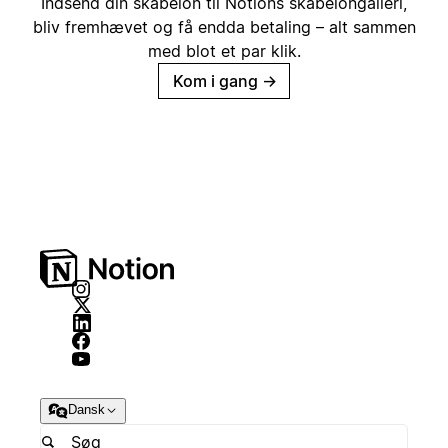
Indsend din skabelon til Notions skabelongalleri,
bliv fremhævet og få endda betaling – alt sammen
med blot et par klik.
Kom i gang
→
Dansk