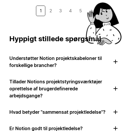
1
2
3
4
5
→
Hyppigt stillede spørgsmål
Understøtter Notion projektskabeloner til
forskellige brancher?
Tillader Notions projektstyringsværktøjer
oprettelse af brugerdefinerede
arbejdsgange?
Hvad betyder "sammensat projektledelse"?
Er Notion godt til projektledelse?