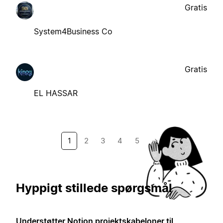
Gratis
System4Business Co
Gratis
EL HASSAR
1
2
3
4
5
→
Hyppigt stillede spørgsmål
Understøtter Notion projektskabeloner til