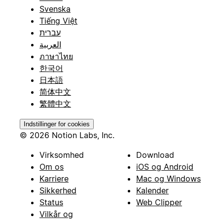
Svenska
Tiếng Việt
עברית
العربية
ภาษาไทย
한국어
日本語
简体中文
繁體中文
Indstillinger for cookies
© 2026 Notion Labs, Inc.
Virksomhed
Download
Om os
iOS og Android
Karriere
Mac og Windows
Sikkerhed
Kalender
Status
Web Clipper
Vilkår og