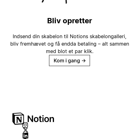
Bliv opretter
Indsend din skabelon til Notions skabelongalleri,
bliv fremhævet og få endda betaling – alt sammen
med blot et par klik.
Kom i gang
→