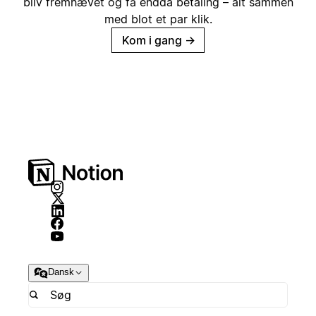
bliv fremhævet og få endda betaling – alt sammen
med blot et par klik.
Kom i gang
→
Dansk