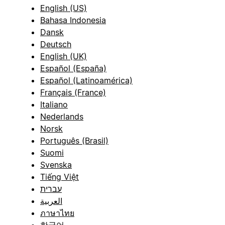
English (US)
Bahasa Indonesia
Dansk
Deutsch
English (UK)
Español (España)
Español (Latinoamérica)
Français (France)
Italiano
Nederlands
Norsk
Português (Brasil)
Suomi
Svenska
Tiếng Việt
עברית
العربية
ภาษาไทย
한국어