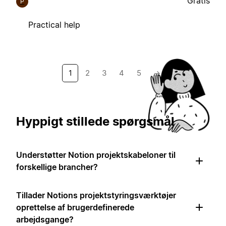
Gratis
P
Practical help
1
2
3
4
5
→
Hyppigt stillede spørgsmål
Understøtter Notion projektskabeloner til
forskellige brancher?
Tillader Notions projektstyringsværktøjer
oprettelse af brugerdefinerede
arbejdsgange?