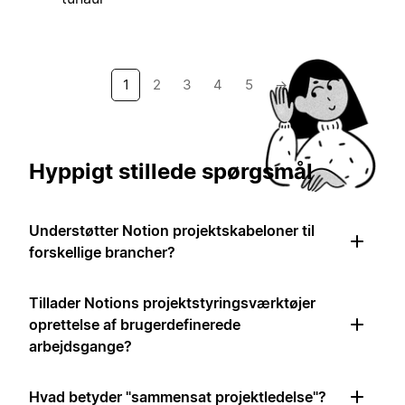
1
2
3
4
5
→
Hyppigt stillede spørgsmål
Understøtter Notion projektskabeloner til
forskellige brancher?
Tillader Notions projektstyringsværktøjer
oprettelse af brugerdefinerede
arbejdsgange?
Hvad betyder "sammensat projektledelse"?