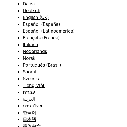
Dansk
Deutsch
English (UK)
Español (España)
Español (Latinoamérica)
Français (France)
Italiano
Nederlands
Norsk
Português (Brasil)
Suomi
Svenska
Tiếng Việt
עברית
العربية
ภาษาไทย
한국어
日本語
简体中文