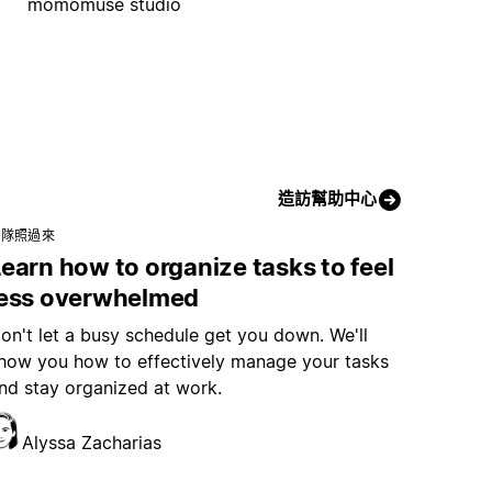
momomuse studio
造訪幫助中心
團隊照過來
earn how to organize tasks to feel
less overwhelmed
on't let a busy schedule get you down. We'll
how you how to effectively manage your tasks
nd stay organized at work.
Alyssa Zacharias