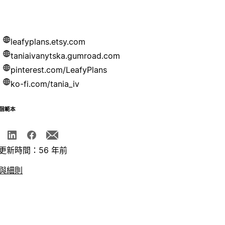
leafyplans.etsy.com
taniaivanytska.gumroad.com
pinterest.com/LeafyPlans
ko-fi.com/tania_iv
個範本
更新時間：56 年前
與細則