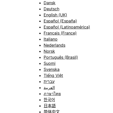
Dansk
Deutsch
English (UK)
Español (España)
Español (Latinoamérica)
Français (France)
Italiano
Nederlands
Norsk
Português (Brasil)
Suomi
Svenska
Tiếng Việt
עברית
العربية
ภาษาไทย
한국어
日本語
简体中文