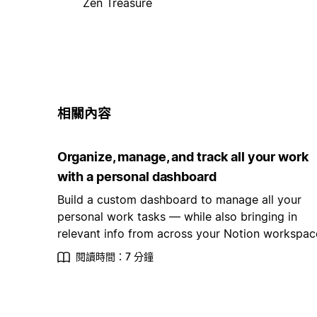
Zen Treasure
相關內容
Organize, manage, and track all your work
with a personal dashboard
Build a custom dashboard to manage all your
personal work tasks — while also bringing in
relevant info from across your Notion workspac
閱讀時間：7 分鐘