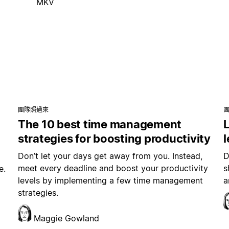
MKV
團隊照過來
The 10 best time management
L
strategies for boosting productivity
Don’t let your days get away from you. Instead,
D
meet every deadline and boost your productivity
s
e.
levels by implementing a few time management
a
strategies.
Maggie Gowland