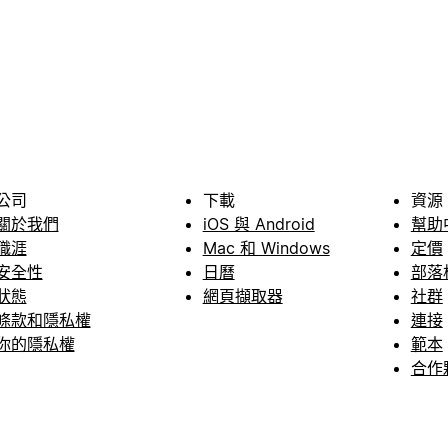
公司
下載
資源
關於我們
iOS 與 Android
幫助
職涯
Mac 和 Windows
定價
安全性
日曆
部落
狀態
網頁擷取器
社群
條款和隱私權
連接
你的隱私權
範本
合作