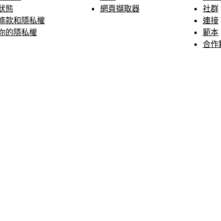
狀態
網頁擷取器
社群
條款和隱私權
連接
你的隱私權
範本
合作