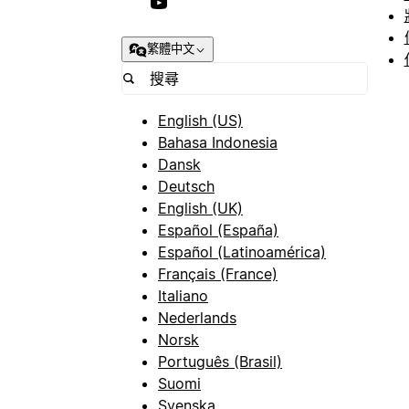
繁體中文
English (US)
Bahasa Indonesia
Dansk
Deutsch
English (UK)
Español (España)
Español (Latinoamérica)
Français (France)
Italiano
Nederlands
Norsk
Português (Brasil)
Suomi
Svenska