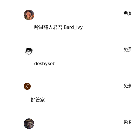
免
吟遊詩人君君 Bard_Ivy
免
desbyseb
免
好
好管家
免