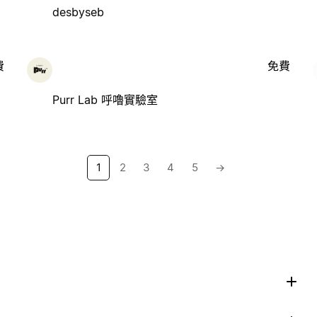
desbyseb
費
免費
Purr Lab 呼嚕實驗室
1
2
3
4
5
→