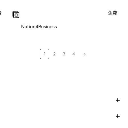
費
免費
Nation4Business
1
2
3
4
→