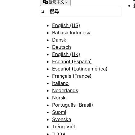
繁體中文
English (US)
Bahasa Indonesia
Dansk
Deutsch
English (UK)
Español (España)
Español (Latinoamérica)
Français (France)
Italiano
Nederlands
Norsk
Português (Brasil)
Suomi
Svenska
Tiếng Việt
עברית