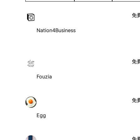
免
Nation4Business
免
Fouzia
免
Egg
免