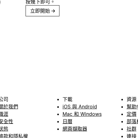
按幾下即可。
立即開始
→
公司
下載
資源
關於我們
iOS 與 Android
幫助
職涯
Mac 和 Windows
定價
安全性
日曆
部落
狀態
網頁擷取器
社群
條款和隱私權
連接