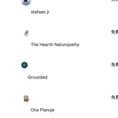
stefaan jr
免
The Hearth Naturopathy
免
G
Grounded
免
Ona Planuje