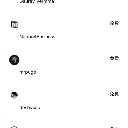
Gaurav Vermma
免費
Nation4Business
免費
mrpugo
免費
desbyseb