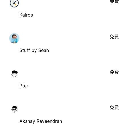
免費
Kairos
免費
Stuff by Sean
免費
Pter
免費
Akshay Raveendran