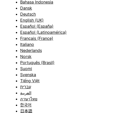
Bahasa Indonesia
Dansk
Deutsch
English (UK)
Español (España)
Español (Latinoamérica)
Français (France)
Italiano
Nederlands
Norsk
Português (Brasil)
Suomi
Svenska
Tiếng Việt
עברית
العربية
ภาษาไทย
한국어
日本語