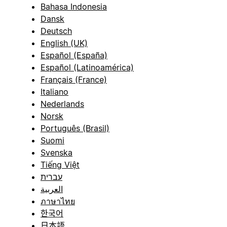
Bahasa Indonesia
Dansk
Deutsch
English (UK)
Español (España)
Español (Latinoamérica)
Français (France)
Italiano
Nederlands
Norsk
Português (Brasil)
Suomi
Svenska
Tiếng Việt
עברית
العربية
ภาษาไทย
한국어
日本語