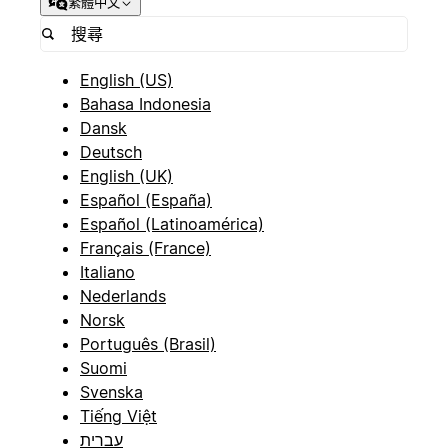
繁體中文
English (US)
Bahasa Indonesia
Dansk
Deutsch
English (UK)
Español (España)
Español (Latinoamérica)
Français (France)
Italiano
Nederlands
Norsk
Português (Brasil)
Suomi
Svenska
Tiếng Việt
עברית