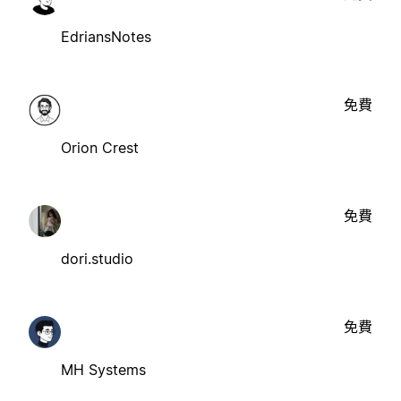
EdriansNotes
免費
Orion Crest
免費
dori.studio
免費
MH Systems