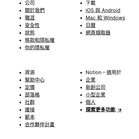
公司
下載
關於我們
iOS 與 Android
職涯
Mac 和 Windows
安全性
日曆
狀態
網頁擷取器
條款和隱私權
你的隱私權
資源
Notion，適用於
幫助中心
企業
定價
新創公司
部落格
小型企業
社群
個人
連接
探索更多功能
→
範本
合作夥伴計畫