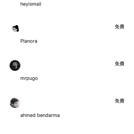
heyismail
免費
Planora
免費
mrpugo
免費
ahmed bendarma