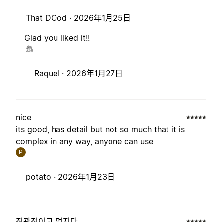
That DOod ·
2026年1月25日
Glad you liked it!!
Raquel ·
2026年1月27日
nice
its good, has detail but not so much that it is
complex in any way, anyone can use
P
potato ·
2026年1月23日
직관적이고 멋지다