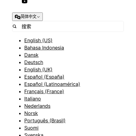
简体中文
English (US)
Bahasa Indonesia
Dansk
Deutsch
English (UK)
Español (España)
Español (Latinoamérica)
Français (France)
Italiano
Nederlands
Norsk
Português (Brasil)
Suomi
Svenska