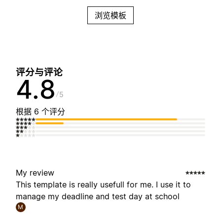
浏览模板
评分与评论
4.8
5
根据 6 个评分
My review
This template is really usefull for me. I use it to
manage my deadline and test day at school
M