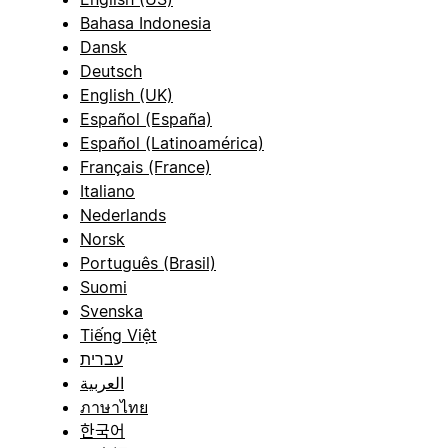
Bahasa Indonesia
Dansk
Deutsch
English (UK)
Español (España)
Español (Latinoamérica)
Français (France)
Italiano
Nederlands
Norsk
Português (Brasil)
Suomi
Svenska
Tiếng Việt
עברית
العربية
ภาษาไทย
한국어