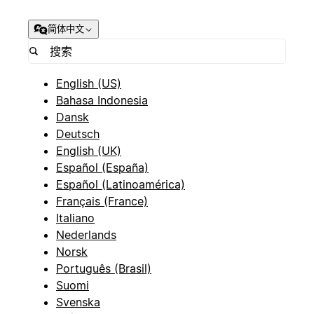
简体中文
English (US)
Bahasa Indonesia
Dansk
Deutsch
English (UK)
Español (España)
Español (Latinoamérica)
Français (France)
Italiano
Nederlands
Norsk
Português (Brasil)
Suomi
Svenska