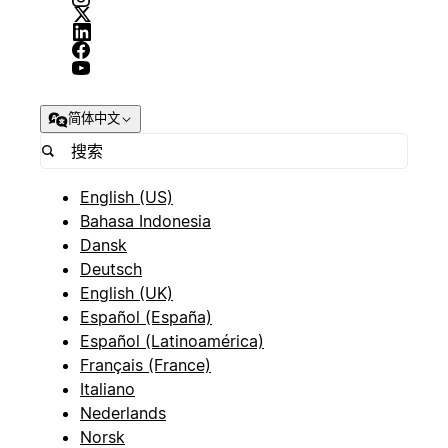
简体中文
English (US)
Bahasa Indonesia
Dansk
Deutsch
English (UK)
Español (España)
Español (Latinoamérica)
Français (France)
Italiano
Nederlands
Norsk