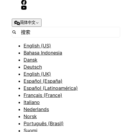
简体中文
English (US)
Bahasa Indonesia
Dansk
Deutsch
English (UK)
Español (España)
Español (Latinoamérica)
Français (France)
Italiano
Nederlands
Norsk
Português (Brasil)
Suomi