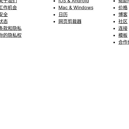
关于我们
iOS & Android
帮助
工作机会
Mac & Windows
价格
安全
日历
博客
状态
网页剪裁器
社区
条款和隐私
连接
你的隐私权
模板
合作