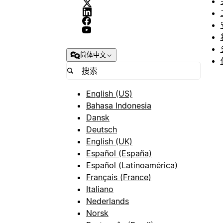
简体中文
English (US)
Bahasa Indonesia
Dansk
Deutsch
English (UK)
Español (España)
Español (Latinoamérica)
Français (France)
Italiano
Nederlands
Norsk