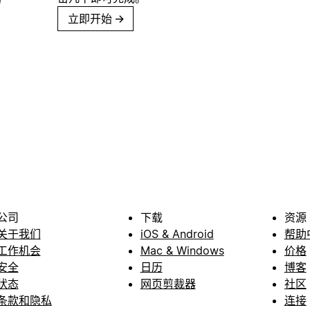
立即开始
→
公司
下载
资源
关于我们
iOS & Android
帮助
工作机会
Mac & Windows
价格
安全
日历
博客
状态
网页剪裁器
社区
条款和隐私
连接