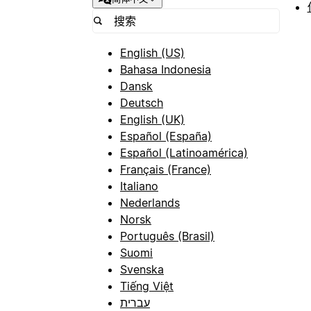
English (US)
Bahasa Indonesia
Dansk
Deutsch
English (UK)
Español (España)
Español (Latinoamérica)
Français (France)
Italiano
Nederlands
Norsk
Português (Brasil)
Suomi
Svenska
Tiếng Việt
עברית