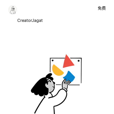
免费
CreatorJagat