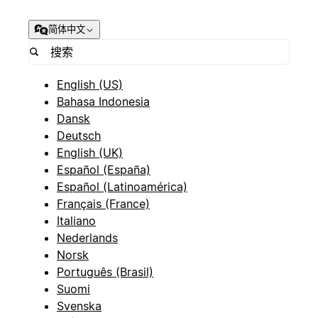
简体中文
English (US)
Bahasa Indonesia
Dansk
Deutsch
English (UK)
Español (España)
Español (Latinoamérica)
Français (France)
Italiano
Nederlands
Norsk
Português (Brasil)
Suomi
Svenska