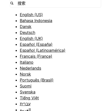
English (US)
Bahasa Indonesia
Dansk
Deutsch
English (UK)
Español (España)
Español (Latinoamérica)
Français (France)
Italiano
Nederlands
Norsk
Português (Brasil)
Suomi
Svenska
Tiếng Việt
עברית
العربية