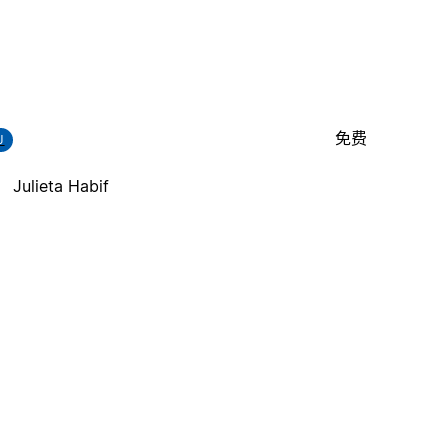
免费
J
Julieta Habif