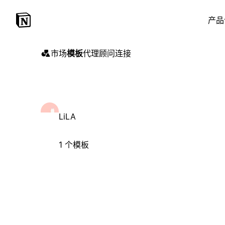
产品
市场
模板
代理
顾问
连接
LiLA
1 个模板