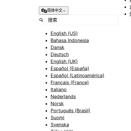
简体中文
English (US)
Bahasa Indonesia
Dansk
Deutsch
English (UK)
Español (España)
Español (Latinoamérica)
Français (France)
Italiano
Nederlands
Norsk
Português (Brasil)
Suomi
Svenska