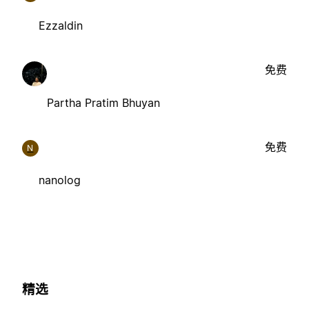
Ezzaldin
免费
Partha Pratim Bhuyan
免费
N
nanolog
精选