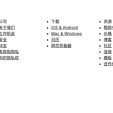
公司
下载
资源
关于我们
iOS & Android
帮助
工作机会
Mac & Windows
价格
安全
日历
博客
状态
网页剪裁器
社区
条款和隐私
连接
你的隐私权
模板
合作