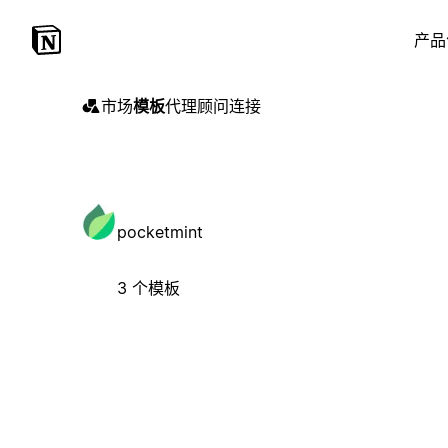
产品
市场
模板
代理
顾问
连接
pocketmint
3 个模板