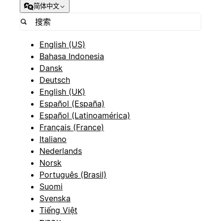
简体中文
English (US)
Bahasa Indonesia
Dansk
Deutsch
English (UK)
Español (España)
Español (Latinoamérica)
Français (France)
Italiano
Nederlands
Norsk
Português (Brasil)
Suomi
Svenska
Tiếng Việt