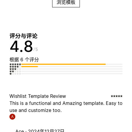
浏览模板
评分与评论
4.8
5
根据 6 个评分
Wishlist Template Review
This is a functional and Amazing template. Easy to
use and customize too.
A
Ace ·
2024年12月27日