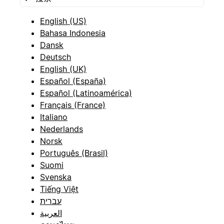
English (US)
Bahasa Indonesia
Dansk
Deutsch
English (UK)
Español (España)
Español (Latinoamérica)
Français (France)
Italiano
Nederlands
Norsk
Português (Brasil)
Suomi
Svenska
Tiếng Việt
עברית
العربية