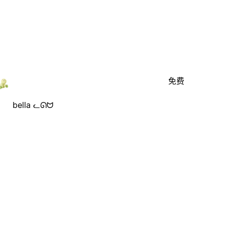
免费
bella ᓚᘏᗢ