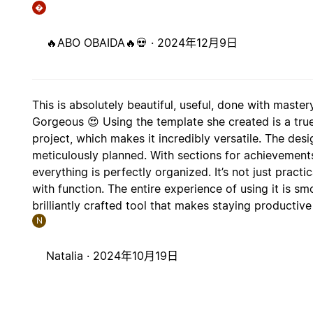
�
🔥ABO OBAIDA🔥💀 ·
2024年12月9日
This is absolutely beautiful, useful, done with master
Gorgeous 😍 Using the template she created is a true d
project, which makes it incredibly versatile. The desi
meticulously planned. With sections for achievements
everything is perfectly organized. It’s not just practi
with function. The entire experience of using it is sm
brilliantly crafted tool that makes staying productive
N
Natalia ·
2024年10月19日