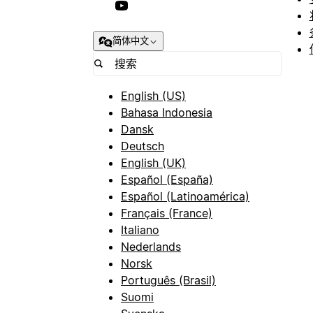
简体中文
English (US)
Bahasa Indonesia
Dansk
Deutsch
English (UK)
Español (España)
Español (Latinoamérica)
Français (France)
Italiano
Nederlands
Norsk
Português (Brasil)
Suomi