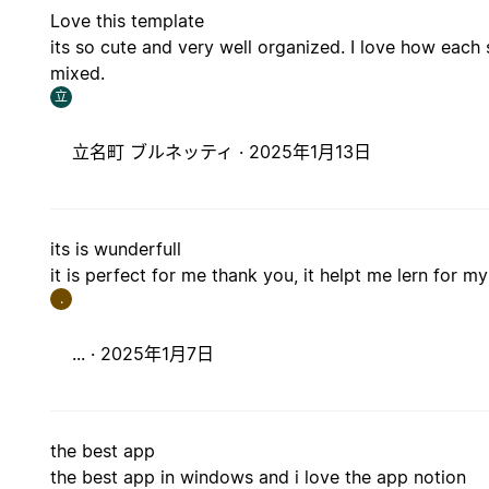
Love this template
its so cute and very well organized. I love how each s
mixed.
立
立名町 ブルネッティ ·
2025年1月13日
its is wunderfull
it is perfect for me thank you, it helpt me lern for 
.
... ·
2025年1月7日
the best app
the best app in windows and i love the app notion