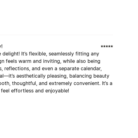
y!
elight! It’s flexible, seamlessly fitting any
gn feels warm and inviting, while also being
, reflections, and even a separate calendar,
cal—it’s aesthetically pleasing, balancing beauty
ooth, thoughtful, and extremely convenient. It’s a
 feel effortless and enjoyable!