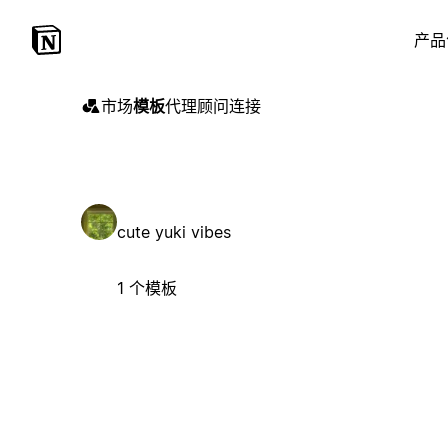
产品
市场
模板
代理
顾问
连接
cute yuki vibes
1 个模板