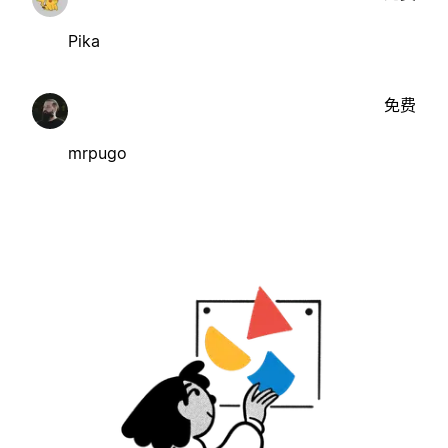
Pika
免费
mrpugo