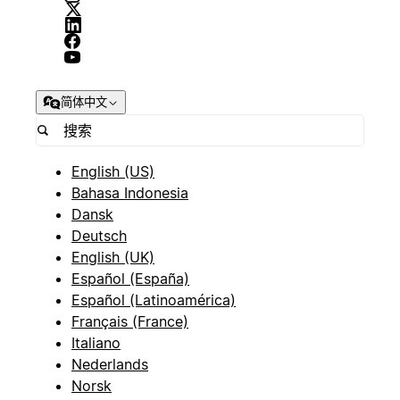
简体中文
English (US)
Bahasa Indonesia
Dansk
Deutsch
English (UK)
Español (España)
Español (Latinoamérica)
Français (France)
Italiano
Nederlands
Norsk