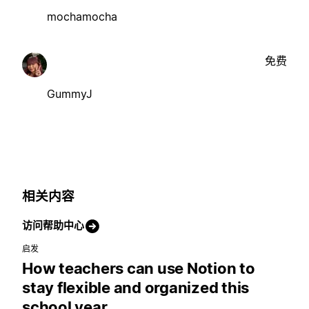
mochamocha
免费
GummyJ
相关内容
访问帮助中心
启发
How teachers can use Notion to
stay flexible and organized this
school year