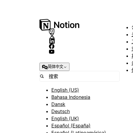
简体中文
English (US)
Bahasa Indonesia
Dansk
Deutsch
English (UK)
Español (España)
Español (Latinoamérica)