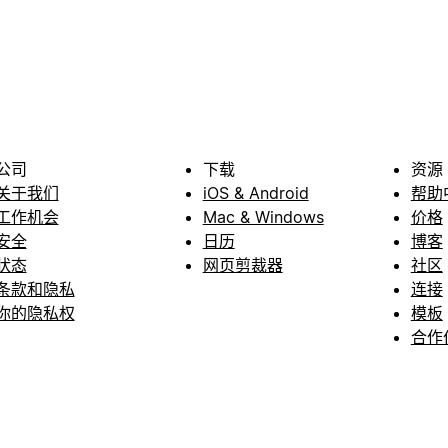
公司
下载
资源
关于我们
iOS & Android
帮助
工作机会
Mac & Windows
价格
安全
日历
博客
状态
网页剪裁器
社区
条款和隐私
连接
你的隐私权
模板
合作