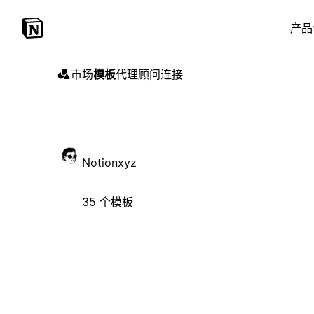
产品
市场
模板
代理
顾问
连接
Notionxyz
35 个模板