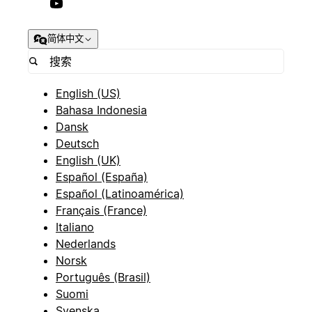
简体中文
English (US)
Bahasa Indonesia
Dansk
Deutsch
English (UK)
Español (España)
Español (Latinoamérica)
Français (France)
Italiano
Nederlands
Norsk
Português (Brasil)
Suomi
Svenska