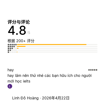
评分与评论
4.8
5
根据 200+ 评分
hay
hay lắm nên thử nhé các bạn hữu ích cho người
mới học ielts
L
Linh Đỗ Hoàng ·
2026年4月22日