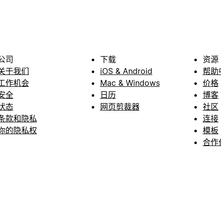
公司
下载
资源
关于我们
iOS & Android
帮助
工作机会
Mac & Windows
价格
安全
日历
博客
状态
网页剪裁器
社区
条款和隐私
连接
你的隐私权
模板
合作