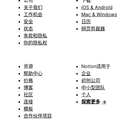
公司
下载
关于我们
iOS & Android
工作机会
Mac & Windows
安全
日历
状态
网页剪裁器
条款和隐私
你的隐私权
资源
Notion适用于
帮助中心
企业
价格
初创公司
博客
中小型团队
社区
个人
连接
探索更多
→
模板
合作伙伴项目