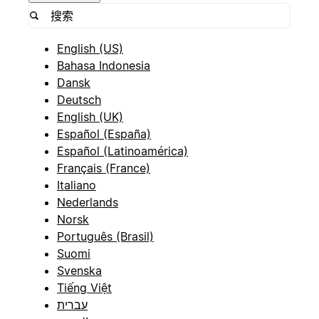
English (US)
Bahasa Indonesia
Dansk
Deutsch
English (UK)
Español (España)
Español (Latinoamérica)
Français (France)
Italiano
Nederlands
Norsk
Português (Brasil)
Suomi
Svenska
Tiếng Việt
עברית