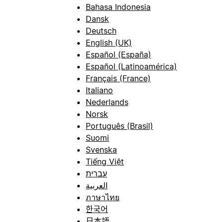
Bahasa Indonesia
Dansk
Deutsch
English (UK)
Español (España)
Español (Latinoamérica)
Français (France)
Italiano
Nederlands
Norsk
Português (Brasil)
Suomi
Svenska
Tiếng Việt
עברית
العربية
ภาษาไทย
한국어
日本語