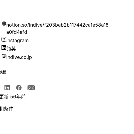
notion.so/indive/f203bab2b117442ca1e58a18
a0fd4afd
Instagram
领英
indive.co.jp
模板
更新 56年前
和条件