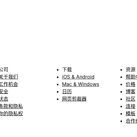
公司
下载
资源
关于我们
iOS & Android
帮助
工作机会
Mac & Windows
价格
安全
日历
博客
状态
网页剪裁器
社区
条款和隐私
连接
你的隐私权
模板
合作