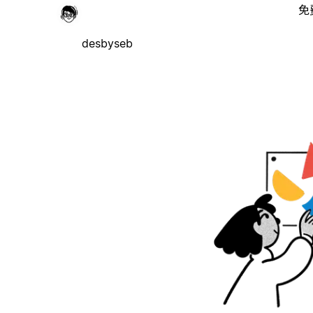
免
desbyseb