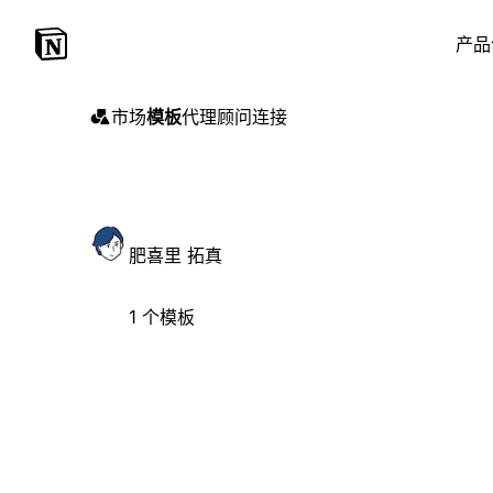
产品
市场
模板
代理
顾问
连接
肥喜里 拓真
1 个模板