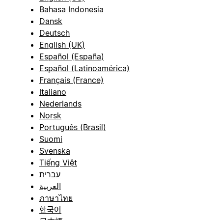
Bahasa Indonesia
Dansk
Deutsch
English (UK)
Español (España)
Español (Latinoamérica)
Français (France)
Italiano
Nederlands
Norsk
Português (Brasil)
Suomi
Svenska
Tiếng Việt
עברית
العربية
ภาษาไทย
한국어